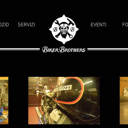
OZIO
SERVIZI
EVENTI
F
Moto Guzzi v35c